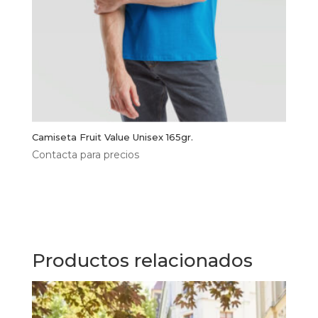
Camiseta Fruit Value Unisex 165gr.
Contacta para precios
Este
producto
Seleccionar opciones
tiene
múltiples
variantes.
Las
Productos relacionados
opciones
se
pueden
elegir