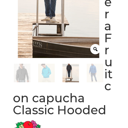
e
r
a
F
r
u
it
c
on capucha
Classic Hooded