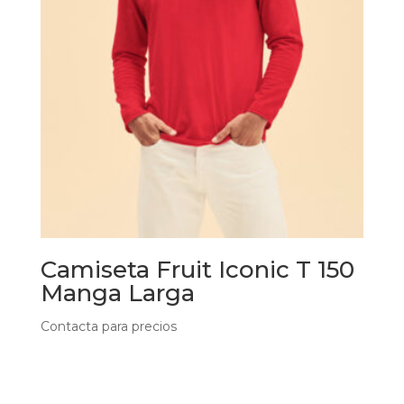
Camiseta Fruit Iconic T 150
Manga Larga
Contacta para precios
Este
producto
Seleccionar opciones
tiene