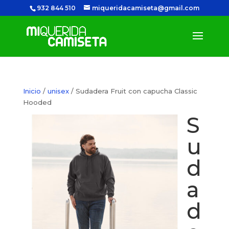
932 844 510
miqueridacamiseta@gmail.com
Inicio
/
unisex
/ Sudadera Fruit con capucha Classic
Hooded
S
u
d
a
d