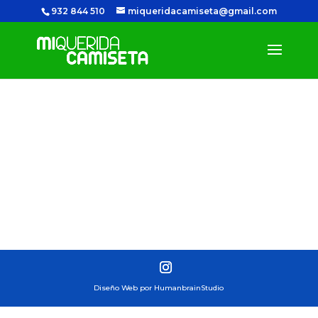
932 844 510
miqueridacamiseta@gmail.com
Tu carrito está vacío.
Volver a la tienda
Diseño Web por HumanbrainStudio