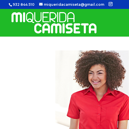
932 844 510
miqueridacamiseta@gmail.com