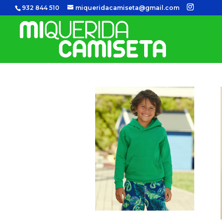
932 844 510
miqueridacamiseta@gmail.com