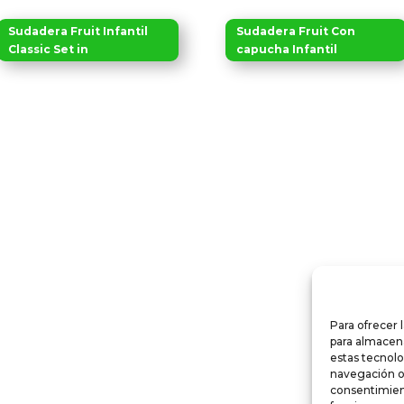
Sudadera Fruit Infantil
Sudadera Fruit Con
Classic Set in
capucha Infantil
Para ofrecer 
para almacena
estas tecnol
navegación o l
consentimient