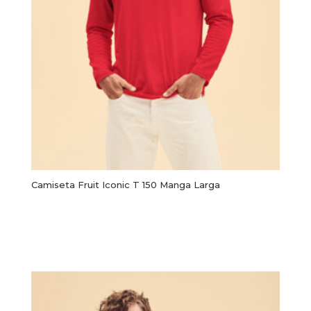
Camiseta Fruit Iconic T 150 Manga Larga
Este
producto
Seleccionar opciones
tiene
múltiples
variantes.
Las
opciones
se