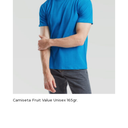
página
de
producto
Camiseta Fruit Value Unisex 165gr.
Este
producto
Seleccionar opciones
tiene
múltiples