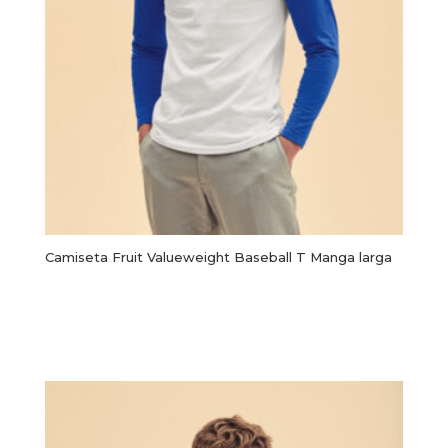
Camiseta Fruit Valueweight Baseball T Manga larga
Este
producto
Seleccionar opciones
tiene
múltiples
variantes.
Las
opciones
se