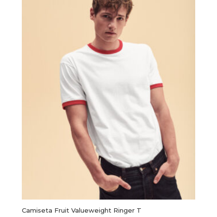
pueden
elegir
en
la
página
de
producto
Camiseta Fruit Valueweight Ringer T