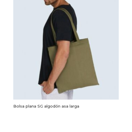
Bolsa plana SG algodón asa larga
Este
producto
Seleccionar opciones
tiene