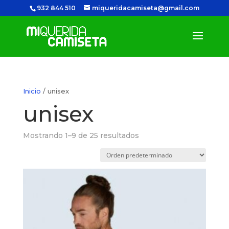
932 844 510
miqueridacamiseta@gmail.com
Inicio
/ unisex
unisex
Mostrando 1–9 de 25 resultados