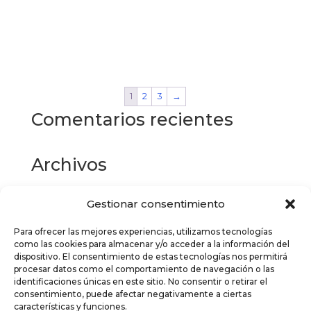
Este
producto
Seleccionar opciones
tiene
múltiples
variantes.
Las
1
2
3
→
opciones
se
Comentarios recientes
pueden
elegir
en
Archivos
la
página
Gestionar consentimiento
Categorías
de
producto
Para ofrecer las mejores experiencias, utilizamos tecnologías
No hay categorías
como las cookies para almacenar y/o acceder a la información del
dispositivo. El consentimiento de estas tecnologías nos permitirá
Meta
procesar datos como el comportamiento de navegación o las
identificaciones únicas en este sitio. No consentir o retirar el
Acceder
consentimiento, puede afectar negativamente a ciertas
características y funciones.