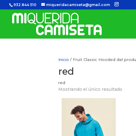
932 844 510
miqueridacamiseta@gmail.com
Inicio
/ Fruit Classic Hooded del produ
red
red
Mostrando el único resultado