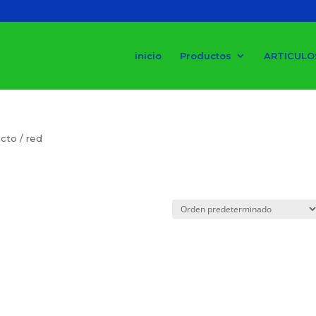
inicio
Productos
ARTICULO
cto / red