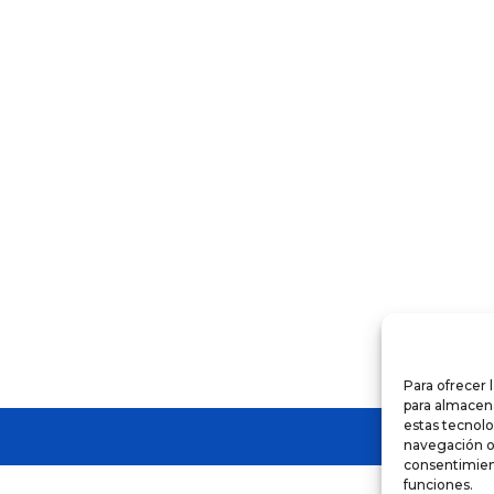
o
s
s.
s
Para ofrecer 
para almacena
estas tecnol
navegación o l
consentimient
funciones.