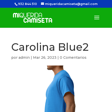
932 844 510
miqueridacamiseta@gmail.com
Carolina Blue2
por
admin
|
Mar 26, 2023
|
0 Comentarios