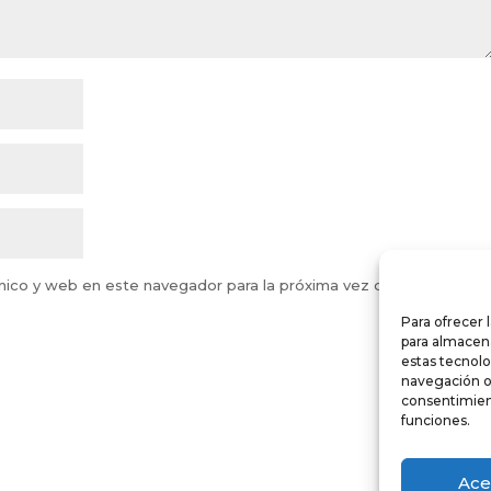
nico y web en este navegador para la próxima vez que comente.
Para ofrecer 
para almacena
estas tecnol
navegación o l
consentimient
funciones.
Ace