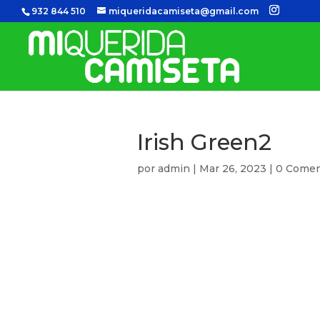
932 844 510
miqueridacamiseta@gmail.com
Irish Green2
por
admin
|
Mar 26, 2023
|
0 Comen