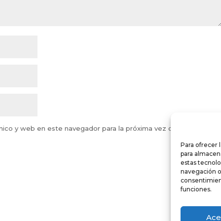
nico y web en este navegador para la próxima vez que comente.
Para ofrecer 
para almacena
estas tecnol
navegación o l
consentimient
funciones.
Ace