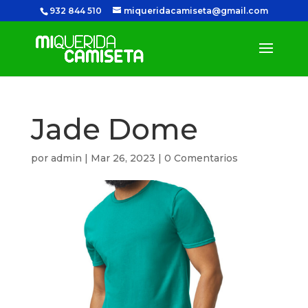
932 844 510
miqueridacamiseta@gmail.com
Jade Dome
por
admin
|
Mar 26, 2023
|
0 Comentarios