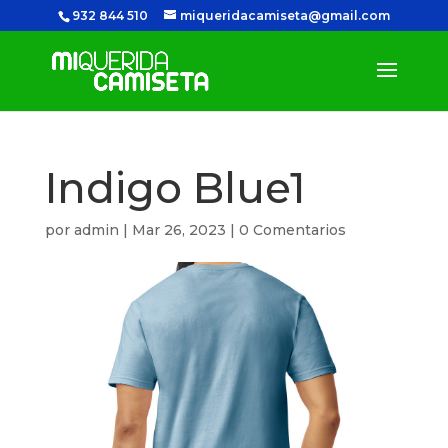
932 844 510
miqueridacamiseta@gmail.com
Indigo Blue1
por
admin
|
Mar 26, 2023
|
0 Comentarios