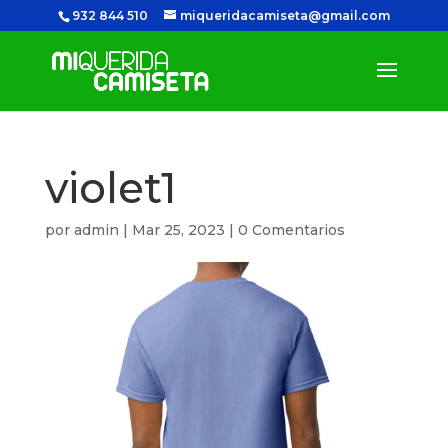
932 844 510
miqueridacamiseta@gmail.com
violet1
por
admin
|
Mar 25, 2023
|
0 Comentarios