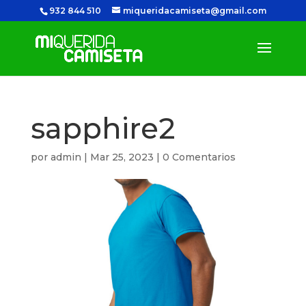
932 844 510
miqueridacamiseta@gmail.com
sapphire2
por
admin
|
Mar 25, 2023
|
0 Comentarios