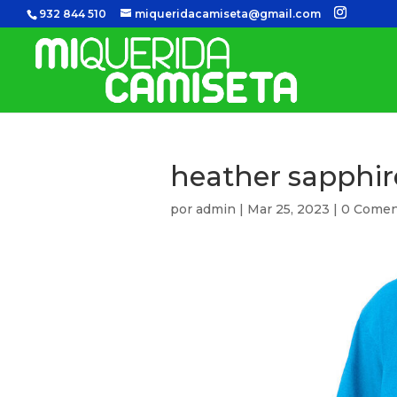
932 844 510
miqueridacamiseta@gmail.com
heather sapphir
por
admin
|
Mar 25, 2023
|
0 Comen