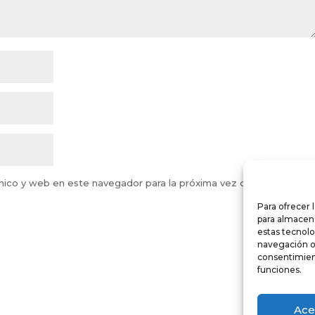
nico y web en este navegador para la próxima vez que comente.
Para ofrecer 
para almacena
estas tecnol
navegación o l
consentimient
funciones.
Ace