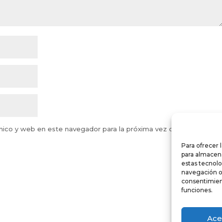
nico y web en este navegador para la próxima vez que comente.
Para ofrecer 
para almacena
estas tecnol
navegación o l
consentimient
funciones.
Ace