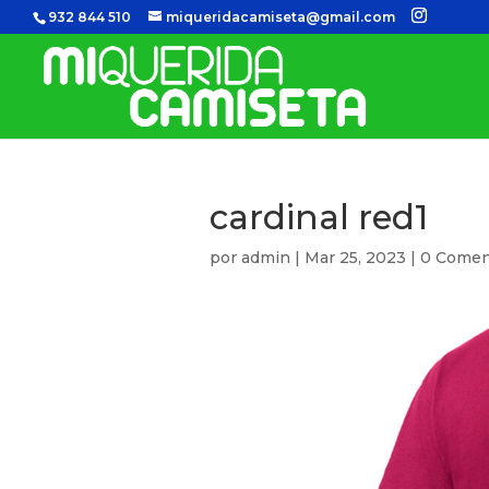
932 844 510
miqueridacamiseta@gmail.com
cardinal red1
por
admin
|
Mar 25, 2023
|
0 Comen