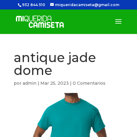
932 844 510
miqueridacamiseta@gmail.com
antique jade
dome
por
admin
|
Mar 25, 2023
|
0 Comentarios