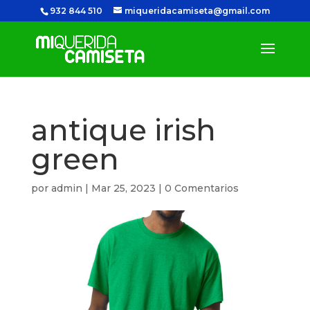
932 844 510
miqueridacamiseta@gmail.com
antique irish
green
por
admin
|
Mar 25, 2023
|
0 Comentarios