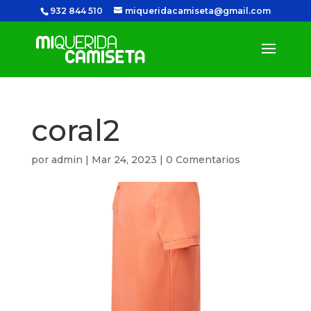
932 844 510
miqueridacamiseta@gmail.com
coral2
por
admin
|
Mar 24, 2023
|
0 Comentarios