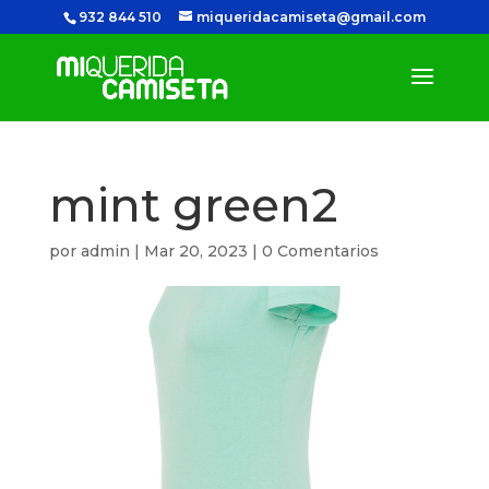
932 844 510
miqueridacamiseta@gmail.com
mint green2
por
admin
|
Mar 20, 2023
|
0 Comentarios