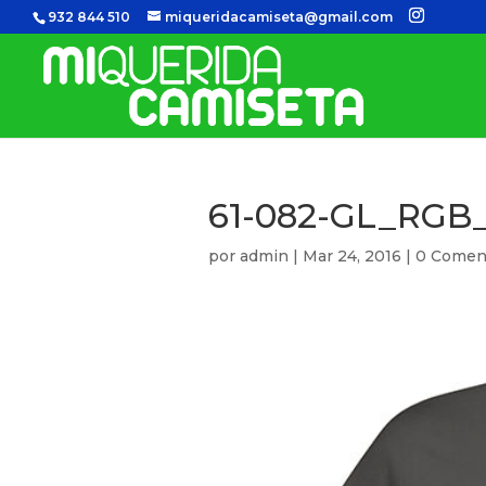
932 844 510
miqueridacamiseta@gmail.com
61-082-GL_RGB
por
admin
|
Mar 24, 2016
|
0 Comen