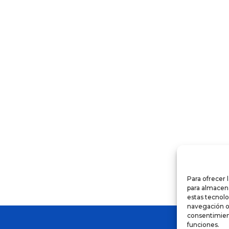
o
s
s.
Para ofrecer 
s
para almacena
estas tecnol
navegación o l
consentimient
funciones.