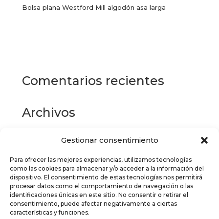
Bolsa plana Westford Mill algodón asa larga
Este
producto
Seleccionar opciones
tiene
múltiples
variantes.
Las
Comentarios recientes
opciones
se
pueden
Archivos
elegir
en
la
Gestionar consentimiento
Categorías
página
de
Para ofrecer las mejores experiencias, utilizamos tecnologías
No hay categorías
como las cookies para almacenar y/o acceder a la información del
producto
dispositivo. El consentimiento de estas tecnologías nos permitirá
Meta
procesar datos como el comportamiento de navegación o las
identificaciones únicas en este sitio. No consentir o retirar el
Acceder
consentimiento, puede afectar negativamente a ciertas
características y funciones.
Feed de entradas