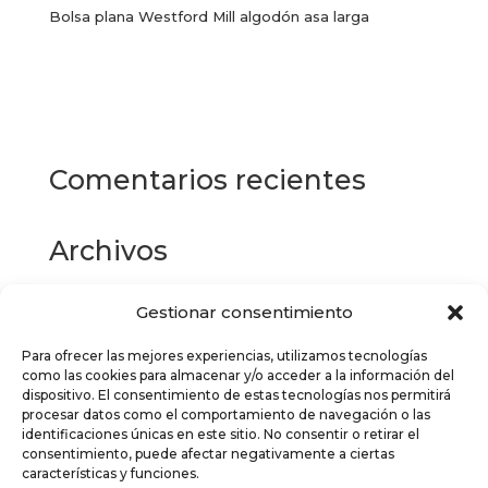
Bolsa plana Westford Mill algodón asa larga
Este
producto
Seleccionar opciones
tiene
múltiples
variantes.
Las
Comentarios recientes
opciones
se
pueden
Archivos
elegir
en
la
Gestionar consentimiento
Categorías
página
de
Para ofrecer las mejores experiencias, utilizamos tecnologías
No hay categorías
como las cookies para almacenar y/o acceder a la información del
producto
dispositivo. El consentimiento de estas tecnologías nos permitirá
Meta
procesar datos como el comportamiento de navegación o las
identificaciones únicas en este sitio. No consentir o retirar el
Acceder
consentimiento, puede afectar negativamente a ciertas
características y funciones.
Feed de entradas