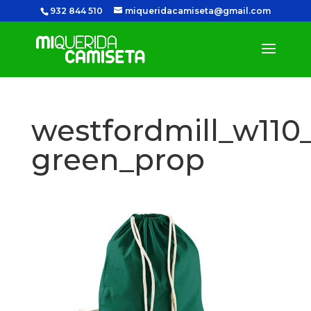
932 844 510
miqueridacamiseta@gmail.com
westfordmill_w110_
green_prop