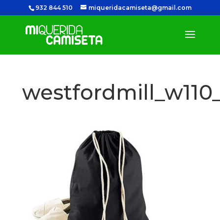
932 844 510
miqueridacamiseta@gmail.com
westfordmill_w110