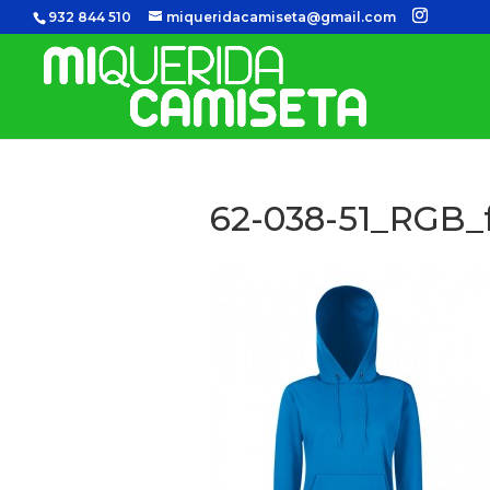
932 844 510
miqueridacamiseta@gmail.com
62-038-51_RGB_