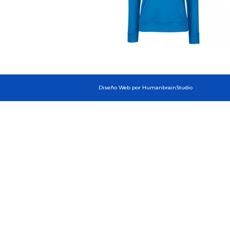
Diseño Web por HumanbrainStudio