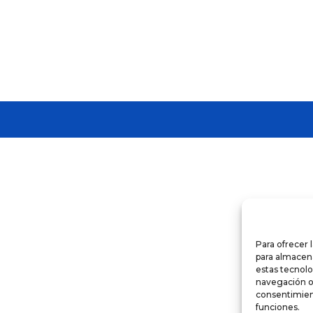
Para ofrecer 
para almacena
estas tecnol
navegación o l
consentimient
funciones.