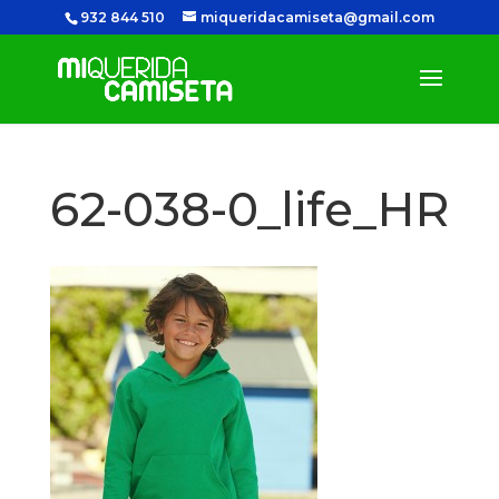
932 844 510
miqueridacamiseta@gmail.com
62-038-0_life_HR