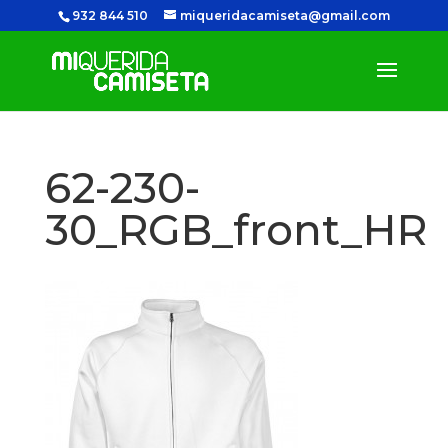
932 844 510
miqueridacamiseta@gmail.com
62-230-
30_RGB_front_HR