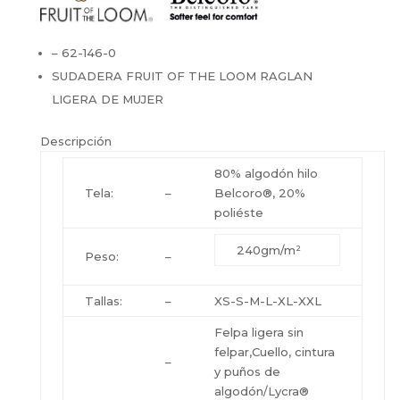
– 62-146-0
SUDADERA FRUIT OF THE LOOM RAGLAN
LIGERA DE MUJER
Descripción
80% algodón hilo
Tela:
–
Belcoro®, 20%
poliéste
240gm/m²
Peso:
–
Tallas:
–
XS-S-M-L-XL-XXL
Felpa ligera sin
felpar,Cuello, cintura
–
y puños de
algodón/Lycra®