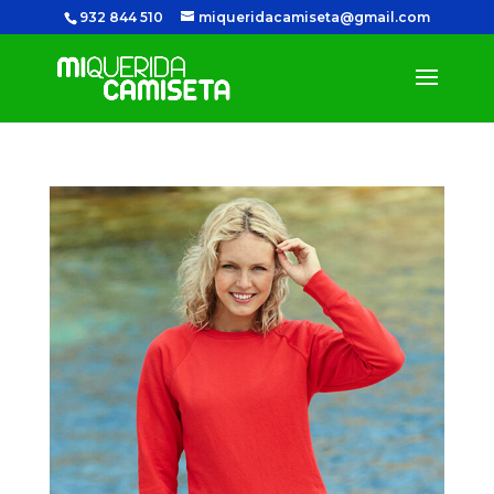
932 844 510
miqueridacamiseta@gmail.com