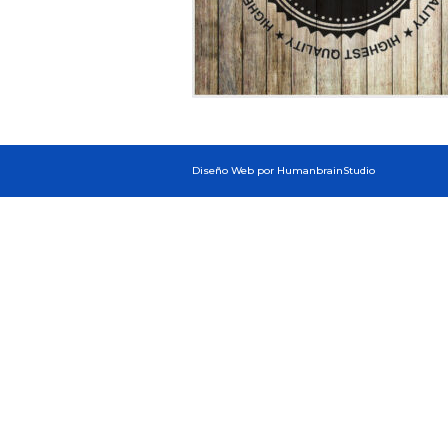
Diseño Web por HumanbrainStudio