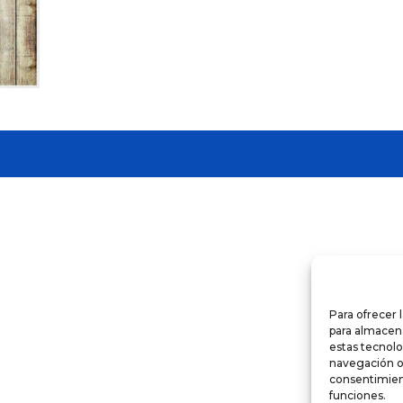
Para ofrecer 
para almacena
estas tecnol
navegación o l
consentimient
funciones.