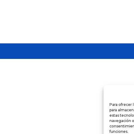
Para ofrecer 
para almacena
estas tecnol
navegación o l
consentimient
funciones.