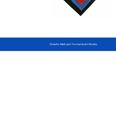
Diseño Web por HumanbrainStudio