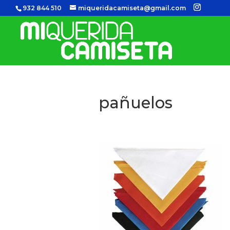
932 844 510
miqueridacamiseta@gmail.com
pañuelos