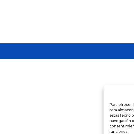
Para ofrecer 
para almacena
estas tecnol
navegación o l
consentimient
funciones.