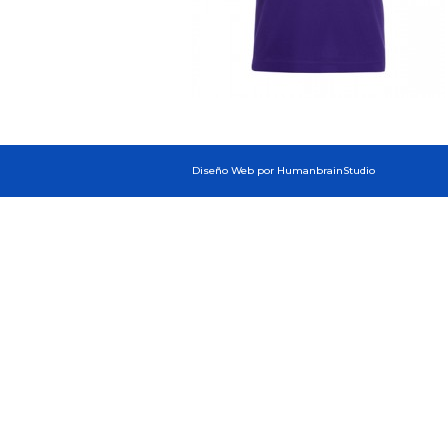
Diseño Web por HumanbrainStudio