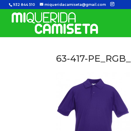
932 844 510
miqueridacamiseta@gmail.com
63-417-PE_RGB_