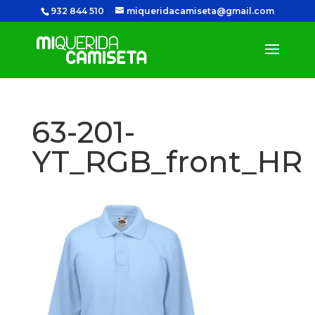
932 844 510
miqueridacamiseta@gmail.com
63-201-
YT_RGB_front_HR