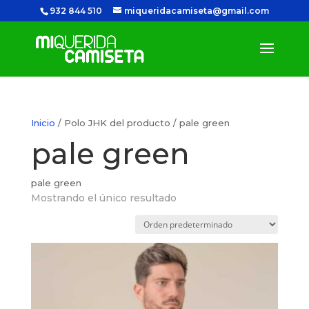
932 844 510
miqueridacamiseta@gmail.com
Inicio
/ Polo JHK del producto / pale green
pale green
pale green
Mostrando el único resultado