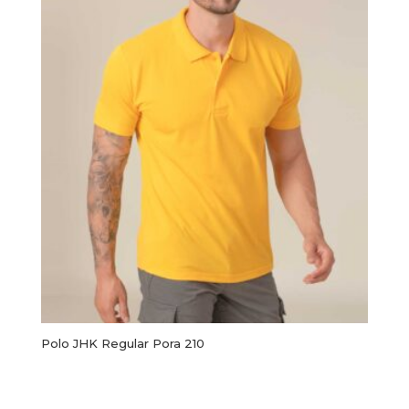
Polo JHK Regular Pora 210
Este
producto
Seleccionar opciones
tiene