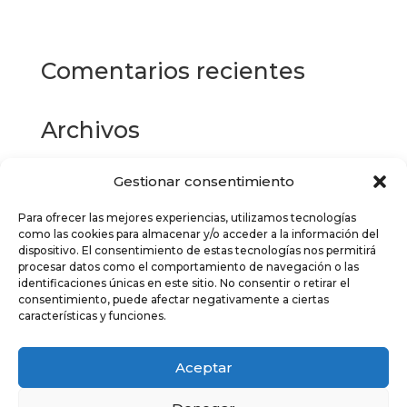
múltiples
variantes.
Las
Comentarios recientes
opciones
se
pueden
Archivos
elegir
en
la
Gestionar consentimiento
Categorías
página
de
Para ofrecer las mejores experiencias, utilizamos tecnologías
No hay categorías
como las cookies para almacenar y/o acceder a la información del
producto
dispositivo. El consentimiento de estas tecnologías nos permitirá
Meta
procesar datos como el comportamiento de navegación o las
identificaciones únicas en este sitio. No consentir o retirar el
Acceder
consentimiento, puede afectar negativamente a ciertas
características y funciones.
Feed de entradas
Feed de comentarios
Aceptar
WordPress.org