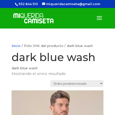
932 844 510
miqueridacamiseta@gmail.com
Inicio
/ Polo JHK del producto / dark blue wash
dark blue wash
dark blue wash
Mostrando el único resultado