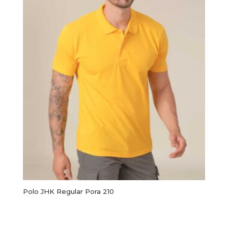
Polo JHK Regular Pora 210
Este
producto
Seleccionar opciones
tiene