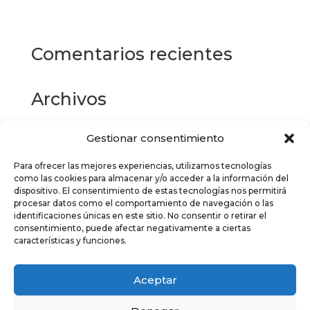
múltiples
variantes.
Las
Comentarios recientes
opciones
se
pueden
Archivos
elegir
en
la
Gestionar consentimiento
Categorías
página
de
Para ofrecer las mejores experiencias, utilizamos tecnologías
No hay categorías
como las cookies para almacenar y/o acceder a la información del
producto
dispositivo. El consentimiento de estas tecnologías nos permitirá
Meta
procesar datos como el comportamiento de navegación o las
identificaciones únicas en este sitio. No consentir o retirar el
Acceder
consentimiento, puede afectar negativamente a ciertas
características y funciones.
Feed de entradas
Feed de comentarios
Aceptar
WordPress.org