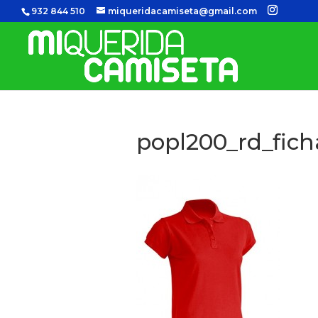
932 844 510
miqueridacamiseta@gmail.com
popl200_rd_fich