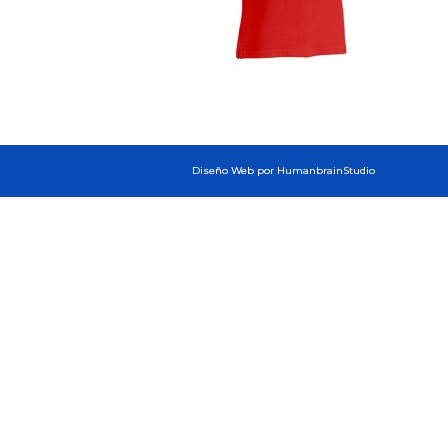
Diseño Web por HumanbrainStudio