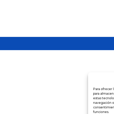
Para ofrecer 
para almacena
estas tecnol
navegación o l
consentimient
funciones.