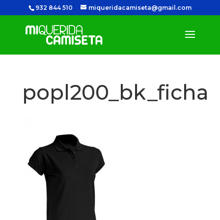
932 844 510
miqueridacamiseta@gmail.com
popl200_bk_ficha