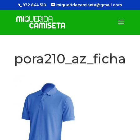
932 844 510
miqueridacamiseta@gmail.com
pora210_az_ficha