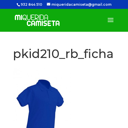
932 844 510
miqueridacamiseta@gmail.com
pkid210_rb_ficha