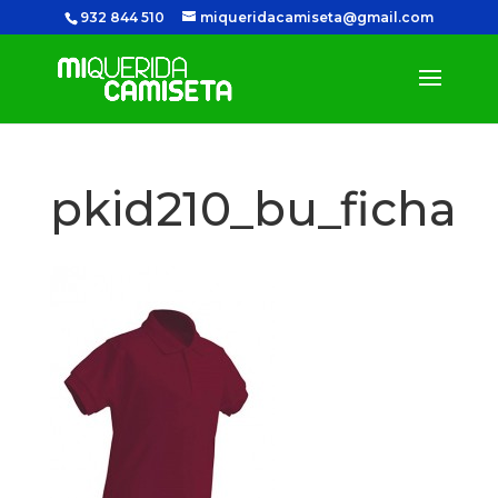
932 844 510
miqueridacamiseta@gmail.com
pkid210_bu_ficha