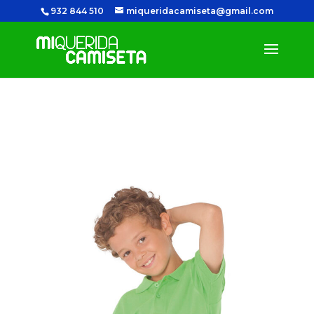
932 844 510
miqueridacamiseta@gmail.com