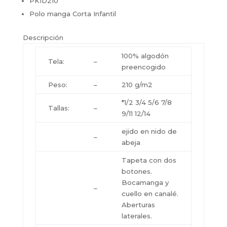
PKID210
Polo manga Corta Infantil
Descripción
100% algodón
Tela:
–
preencogido
Peso:
–
210 g/m2
*1/2 3/4 5/6 7/8
Tallas:
–
9/11 12/14
ejido en nido de
–
abeja
Tapeta con dos
botones.
Bocamanga y
–
cuello en canalé.
Aberturas
laterales.