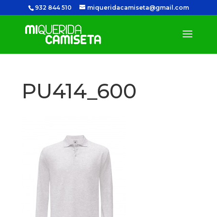
932 844 510
miqueridacamiseta@gmail.com
PU414_600