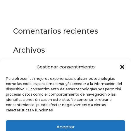
producto
Seleccionar opciones
tiene
múltiples
variantes.
Las
Comentarios recientes
opciones
se
pueden
Archivos
elegir
en
la
Gestionar consentimiento
Categorías
página
de
Para ofrecer las mejores experiencias, utilizamos tecnologías
No hay categorías
como las cookies para almacenar y/o acceder a la información del
producto
dispositivo. El consentimiento de estas tecnologías nos permitirá
Meta
procesar datos como el comportamiento de navegación o las
identificaciones únicas en este sitio. No consentir o retirar el
Acceder
consentimiento, puede afectar negativamente a ciertas
características y funciones.
Feed de entradas
Feed de comentarios
Aceptar
WordPress.org