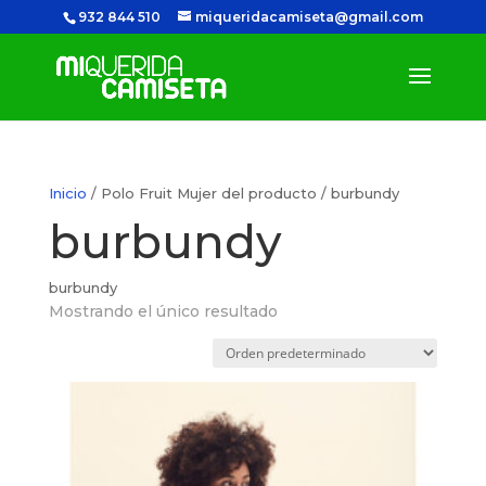
932 844 510
miqueridacamiseta@gmail.com
Inicio
/ Polo Fruit Mujer del producto / burbundy
burbundy
burbundy
Mostrando el único resultado