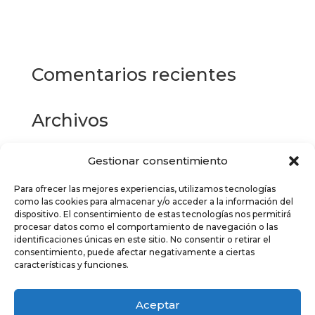
producto
Seleccionar opciones
tiene
múltiples
variantes.
Las
Comentarios recientes
opciones
se
pueden
Archivos
elegir
en
la
Gestionar consentimiento
Categorías
página
de
Para ofrecer las mejores experiencias, utilizamos tecnologías
No hay categorías
como las cookies para almacenar y/o acceder a la información del
producto
dispositivo. El consentimiento de estas tecnologías nos permitirá
Meta
procesar datos como el comportamiento de navegación o las
identificaciones únicas en este sitio. No consentir o retirar el
Acceder
consentimiento, puede afectar negativamente a ciertas
características y funciones.
Feed de entradas
Feed de comentarios
Aceptar
WordPress.org