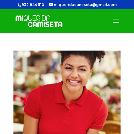
932 844 510
miqueridacamiseta@gmail.com