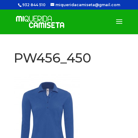
932 844 510
miqueridacamiseta@gmail.com
PW456_450