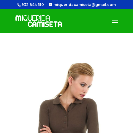
932 844 510
miqueridacamiseta@gmail.com