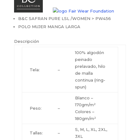
B&C SAFRAN PURE LSL /WOMEN > PW456
POLO MUJER MANGA LARGA
Descripción
100% algodón
peinado
prelavado, hilo
Tela:
–
de malla
continua (ring-
spun)
Blanco –
170gm/m²
Peso:
–
Colores –
180gm/m²
S, M, L, XL, 2XL,
Tallas:
–
3XL