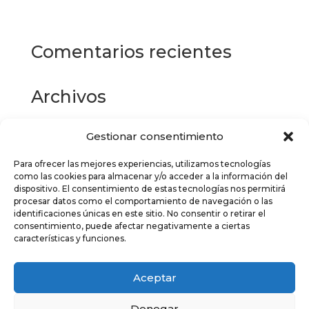
múltiples
variantes.
Las
Comentarios recientes
opciones
se
pueden
Archivos
elegir
en
la
Gestionar consentimiento
Categorías
página
de
Para ofrecer las mejores experiencias, utilizamos tecnologías
No hay categorías
como las cookies para almacenar y/o acceder a la información del
producto
dispositivo. El consentimiento de estas tecnologías nos permitirá
Meta
procesar datos como el comportamiento de navegación o las
identificaciones únicas en este sitio. No consentir o retirar el
Acceder
consentimiento, puede afectar negativamente a ciertas
características y funciones.
Feed de entradas
Feed de comentarios
Aceptar
WordPress.org
Denegar