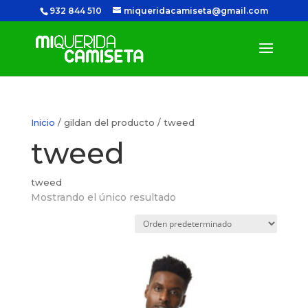
932 844 510
miqueridacamiseta@gmail.com
Inicio
/ gildan del producto / tweed
tweed
tweed
Mostrando el único resultado