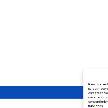
o
s
s.
s
Para ofrecer 
para almacena
estas tecnol
navegación o l
consentimient
funciones.