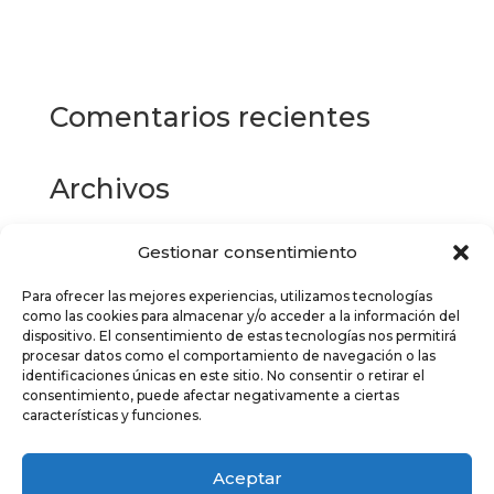
producto
Seleccionar opciones
tiene
múltiples
variantes.
Las
Comentarios recientes
opciones
se
pueden
Archivos
elegir
en
la
Gestionar consentimiento
Categorías
página
de
Para ofrecer las mejores experiencias, utilizamos tecnologías
No hay categorías
como las cookies para almacenar y/o acceder a la información del
producto
dispositivo. El consentimiento de estas tecnologías nos permitirá
Meta
procesar datos como el comportamiento de navegación o las
identificaciones únicas en este sitio. No consentir o retirar el
Acceder
consentimiento, puede afectar negativamente a ciertas
características y funciones.
Feed de entradas
Feed de comentarios
Aceptar
WordPress.org